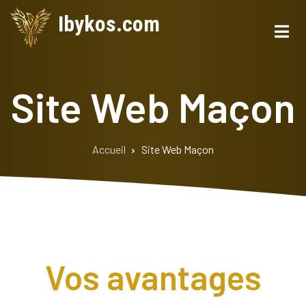
Aller
Ibykos.com
au
contenu
principal
Site Web Maçon
Accueil
Site Web Maçon
Fil
d'Ariane
Vos avantages